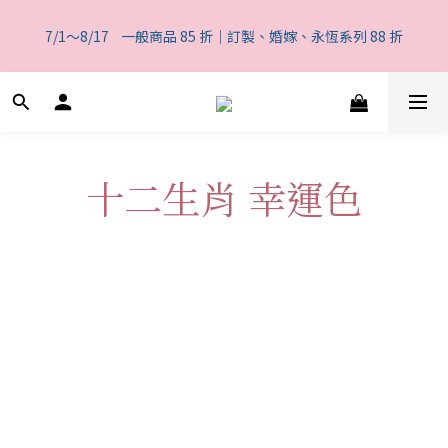
7
6
5
6
9
6
8
0
2
1
3
3
2
1
2
5
2
4
6
一般商品 85 折｜訂製、婚嫁、永恆系列 88 折
6
5
4
5
8
5
7
9
1
0
2
7/1～8/17    一般商品 85 折｜訂製、婚嫁、永恆系列 88 折
2
1
0
:
1
4
:
1
3
:
5
5
4
3
4
7
4
6
8
0
1
日
時
分
秒
1
0
0
3
0
2
4
4
3
2
3
6
3
5
7
0
0
2
1
3
3
2
1
2
5
2
4
6
一般商品 85 折｜訂製、婚嫁、永恆系列 88 折
1
0
2
2
1
0
:
1
4
:
1
3
:
5
0
1
日
時
分
秒
1
0
0
3
0
2
4
0
0
2
1
3
1
0
2
十二生肖 幸運色
0
1
0