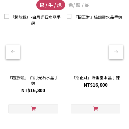
鼠 / 牛 / 虎
兔/ 龍 / 蛇
『超放鬆』-白月光石水晶手
『招正財』綠幽靈水晶手鍊
鍊
NT$16,800
NT$16,800