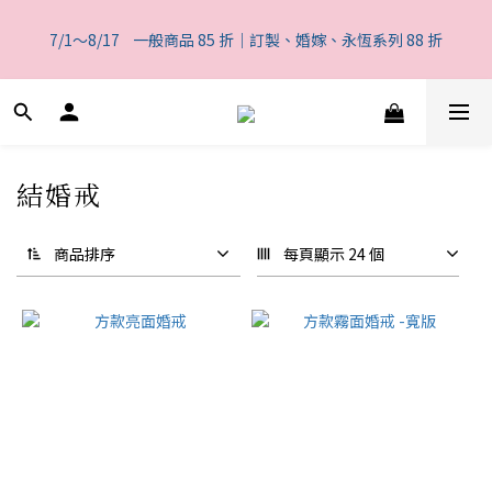
5
5
6
6
7
6
7
4
0
1
1
2
2
7
3
2
一般商品 85 折｜訂製、婚嫁、永恆系列 88 折
4
4
5
5
6
5
6
3
7/1～8/17    一般商品 85 折｜訂製、婚嫁、永恆系列 88 折
0
9
:
0
1
:
1
6
:
2
1
3
3
4
4
9
5
4
5
2
日
時
分
秒
8
0
0
5
1
0
2
2
3
3
8
4
3
4
1
7
4
0
1
1
2
2
7
3
2
一般商品 85 折｜訂製、婚嫁、永恆系列 88 折
3
0
6
3
0
9
:
0
1
:
1
6
:
2
1
2
5
2
日
時
分
秒
8
0
0
5
1
0
1
4
1
7
4
0
0
結婚戒
3
0
6
3
2
5
2
1
4
1
商品排序
每頁顯示 24 個
0
3
0
2
1
0