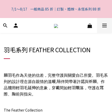
5
5
9
7
6
7
5
3
2
0
0
1
8
1
6
5
3
2
3
一般商品 85 折｜訂製、婚嫁、永恆系列 88 折
4
4
9
8
6
5
6
4
2
1
7/1～8/17    一般商品 85 折｜訂製、婚嫁、永恆系列 88 折
0
7
:
0
5
:
4
2
:
1
2
3
3
8
7
5
4
5
3
1
0
日
時
分
秒
6
4
3
1
0
1
2
9
2
7
6
4
3
4
2
0
5
3
2
0
0
1
8
1
6
5
3
2
3
一般商品 85 折｜訂製、婚嫁、永恆系列 88 折
1
4
2
1
0
7
:
0
5
:
4
2
:
1
2
0
3
1
0
日
時
分
秒
6
4
3
1
0
1
2
0
5
3
2
0
0
1
4
2
1
羽毛系列 FEATHER COLLECTION
0
3
1
0
2
0
1
0
願羽毛作為天使的信差，完整守護與關愛自己所愛。羽毛系
列的設計理念源自親情的溫暖,陪伴間帶著許諾與祈願。作
品擅用輕羽毛延伸的意象，穿戴間如輕羽飄落，守護在耳
際、胸前與指尖。
The Feather Collection