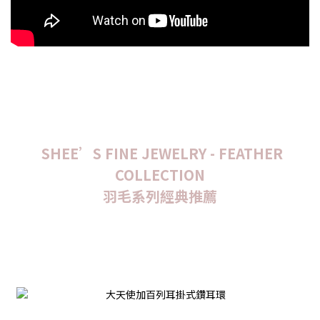
SHEE’S FINE JEWELRY - FEATHER
COLLECTION
羽毛系列經典推薦