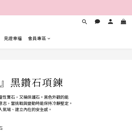
3
1
5
3
0
2
0
4
2
秒
1
3
1
0
2
0
秒
1
0
見證幸福
會員專區
立即購買
』黑鑽石項鍊
靈性寶石，又稱保護石。黑色外觀的能
意志，當挑戰與變動時能保持冷靜堅定。
人氣場、建立內在的安全感。
石