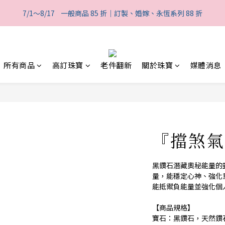
1
3
3
6
8
3
5
5
8
7
0
0
3
5
0
9
:
2
2
:
5
7
:
7/1～8/17    一般商品 85 折｜訂製、婚嫁、永恆系列 88 折
般商品 85 折｜訂製、婚嫁、永恆系列 88 折
2
4
4
7
9
6
2
4
日
時
分
8
1
1
4
6
1
3
3
6
8
5
1
3
7
0
0
3
5
0
9
:
2
2
:
5
7
:
般商品 85 折｜訂製、婚嫁、永恆系列 88 折
4
0
2
6
2
4
日
時
分
8
1
1
4
6
3
1
5
1
3
7
0
0
3
5
2
0
所有商品
高訂珠寶
老件翻新
關於珠寶
媒體消息
4
0
2
6
2
4
1
3
1
5
1
3
0
2
0
4
0
2
1
3
1
0
2
0
1
『擋煞氣
0
黑鑽石潛藏奧秘能量的
量，能穩定心神、強化
能抵禦負能量並強化個
【商品規格】
寶石：黑鑽石，天然鑽