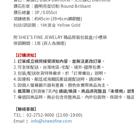
鑽石形狀：
圓明亮型切割 Round Brilliant
鑽石總量
：3P / 0.055ct
項鍊總長
：約45
cm (39+6cm調節圈)
扣頭/調節圈
：18K黃金 Yellow Gold
附 SHEE'S FINE JEWELRY 精品原裝包裝盒/小禮袋
保固期間：1年 (非人為損壞)
【訂購須知】
1.
訂單成立視同接受須知內容
，
並無法更改訂單
。
2. 可全球配送，台灣地區-宅配、境外-國際包裹。
3.
包裝/配送收貨
特殊需求，於「訂單備註」說明。
4. 因連假、航班或海關因素延遲配送時，請諒解。
5. 因個人
螢幕
顯示器有差異，顏色依實際商品為主。
6.
鑑賞期 (
到貨後7天內
) 遇退/換貨，商品須完整且『未使用』狀
7. 需退回商品時，務必包含完整商品、內外包裝物、保固卡、贈
【聯絡客服】
TEL： 02-2752-9000 (11:00~19:00)
info@sheesfine.com
Email
：