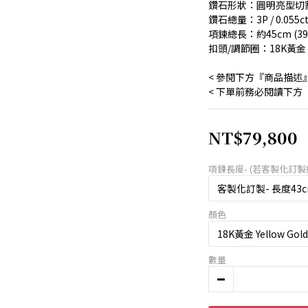
鑽石形狀：圓明亮型切
鑽石總量：3P / 0.055c
項鍊總長：約45cm (3
扣頭/調節圈：18K黃金
< 參閱下方『商品描述
< 下單前務必閱讀下方
NT$79,800
項鍊長度- (若客製化訂製約
顏色
數量