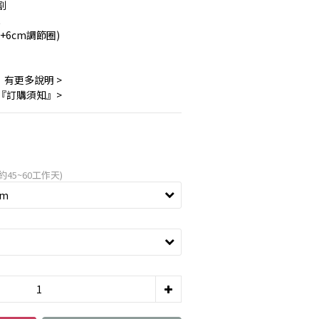
割
t
9+6cm調節圈)
』有更多說明 >　
 『訂購須知』>
45~60工作天)