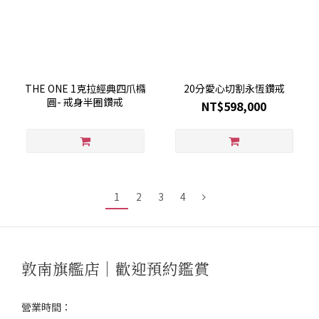
THE ONE 1克拉經典四爪橢
20分愛心切割永恆鑽戒
圓- 戒身半圈鑽戒
NT$598,000
1
2
3
4
敦南旗艦店｜歡迎預約鑑賞
營業時間：