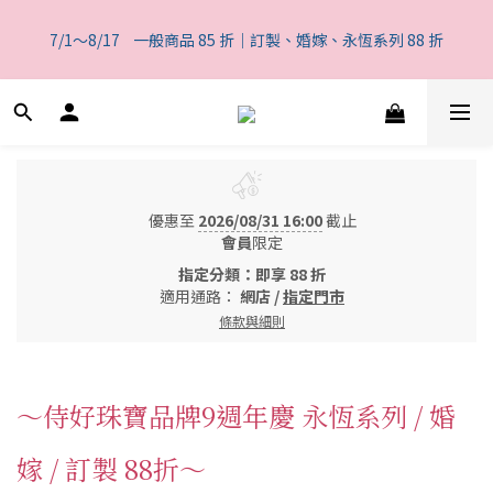
6
5
5
9
9
6
5
2
2
4
2
1
1
5
5
7
2
1
一般商品 85 折｜訂製、婚嫁、永恆系列 88 折
5
4
4
8
8
5
4
1
1
3
7/1～8/17    一般商品 85 折｜訂製、婚嫁、永恆系列 88 折
1
0
:
0
4
:
4
6
:
1
0
4
3
3
7
7
9
4
3
0
0
2
日
時
分
秒
0
3
3
5
0
3
2
2
6
6
8
3
2
1
2
2
4
2
1
1
5
5
7
2
1
一般商品 85 折｜訂製、婚嫁、永恆系列 88 折
0
1
1
3
1
0
:
0
4
:
4
6
:
1
0
0
0
2
日
時
分
秒
0
3
3
5
0
1
2
2
4
0
1
1
3
優惠至
2026/08/31 16:00
截止
0
0
2
會員
限定
1
0
指定分類：即享 88 折
適用通路：
網店
/
指定門市
條款與細則
～侍好珠寶品牌9週年慶 永恆系列 / 婚
嫁 / 訂製 88折～