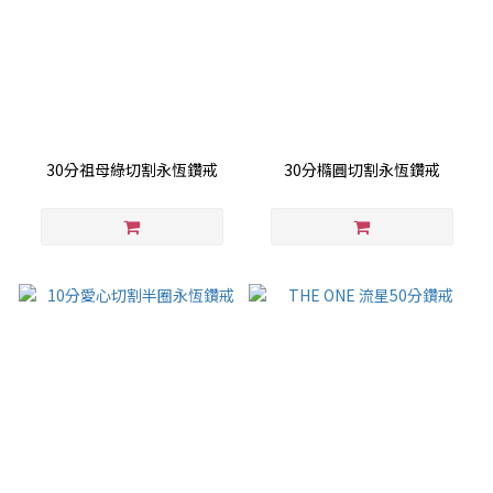
30分祖母綠切割永恆鑽戒
30分橢圓切割永恆鑽戒