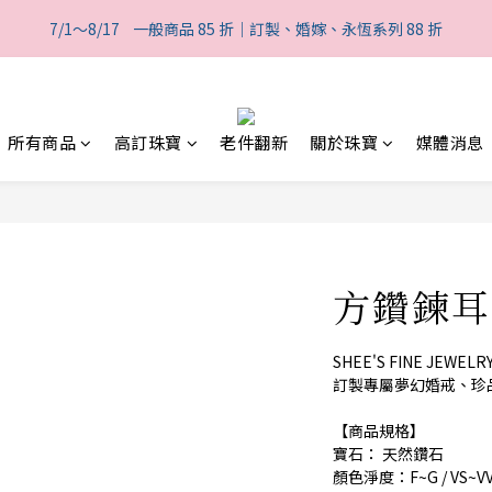
2
1
1
4
5
2
4
3
3
6
7
4
1
2
1
0
:
0
3
:
4
1
:
7/1～8/17    一般商品 85 折｜訂製、婚嫁、永恆系列 88 折
般商品 85 折｜訂製、婚嫁、永恆系列 88 折
3
2
2
5
6
3
0
1
日
時
分
0
2
3
0
2
1
1
4
5
2
0
1
2
1
0
:
0
3
:
4
1
:
般商品 85 折｜訂製、婚嫁、永恆系列 88 折
0
1
日
時
分
0
2
3
0
0
1
2
所有商品
高訂珠寶
老件翻新
關於珠寶
媒體消息
0
1
0
方鑽鍊耳環
SHEE'S FINE JE
訂製專屬夢幻婚戒、珍
【商品規格】
寶石： 天然鑽石
顏色淨度：F~G / VS~V