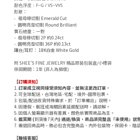
顏色淨度：F~G / VS~VVS
形狀：
祖母綠切割 Emerald Cut
-
- 圓明亮型切割 Round Brilliant
寶石總重：一對
- 祖母綠切割
2P 約0.24ct
-
圓明亮型切割 36P 約0.13ct
鑲台/耳釘
：
18K白金 White Gold
附 SHEE'S FINE JEWELRY 精品原裝包裝盒/小禮袋
保固期間
：
1年 (非人為損壞)
【訂購須知】
1.
訂單成立視同接受須知內容
，
並無法更改訂單
。
2. 可全球配送，台灣地區-宅配、境外-國際包裹。
3.
包裝/配送收貨
特殊需求，於「訂單備註」說明。
4. 因連假、航班或海關因素延遲配送時，請諒解。
5. 因個人
螢幕
顯示器有差異，顏色依實際商品為主。
6.
鑑賞期 (
到貨後7天內
) 遇退/換貨，商品須完整且『未使用』狀
7. 需退回商品時，務必包含完整商品、內外包裝物、保固卡、贈
【聯絡客服】