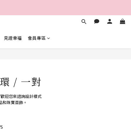
5
7
2
7
4
9
6
1
6
秒
3
8
5
0
5
2
7
4
9
4
1
6
秒
3
8
3
0
5
2
7
2
見證幸福
會員專區
4
1
6
1
3
0
5
0
2
4
1
立即購買
3
0
2
1
 / 一對
0
WELRY歡迎您來諮詢設計樣式
品和珠寶首飾。
VS