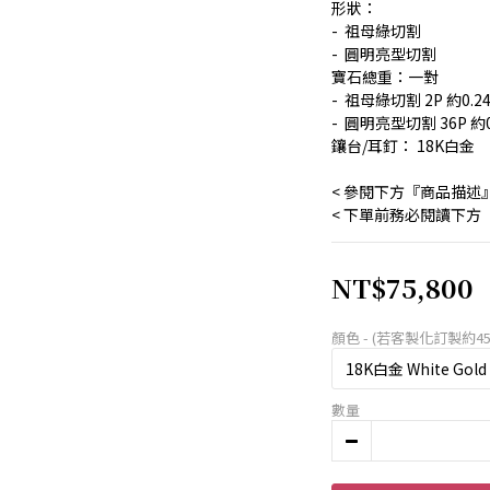
形狀： 
-  祖母綠切割
-  圓明亮型切割
寶石總重：一對
-  祖母綠切割 2P 約0.24
-  圓明亮型切割 36P 約0.
鑲台/耳釘： 18K白金
< 參閱下方『商品描述
< 下單前務必閱讀下方
NT$75,800
顏色 - (若客製化訂製約45
數量