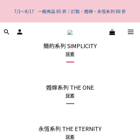
5
5
5
7
7
6
4
0
0
3
1
9
1
7
1
3
3
6
一般商品 85 折｜訂製、婚嫁、永恆系列 88 折
4
4
4
6
6
9
5
3
2
7/1～8/17    一般商品 85 折｜訂製、婚嫁、永恆系列 88 折
0
8
:
0
6
:
0
2
:
2
5
3
3
9
3
5
5
8
4
2
1
日
時
分
秒
7
5
1
1
4
2
2
8
2
4
4
7
3
1
0
6
4
0
0
3
1
9
1
7
1
3
3
6
一般商品 85 折｜訂製、婚嫁、永恆系列 88 折
2
0
5
3
2
0
8
:
0
6
:
0
2
:
2
5
1
4
2
1
日
時
分
秒
7
5
1
1
4
簡約系列 SIMPLICITY
0
3
1
0
6
4
0
0
3
2
0
探索
5
3
2
1
4
2
1
0
3
1
0
2
0
1
婚嫁系列 THE ONE
0
探索
永恆系列 THE ETERNITY
探索