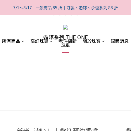
2
2
1
8
1
9
4
4
3
3
5
6
1
1
:
0
7
:
0
8
:
7/1～8/17    一般商品 85 折｜訂製、婚嫁、永恆系列 88 折
般商品 85 折｜訂製、婚嫁、永恆系列 88 折
3
3
2
9
2
4
5
日
時
分
0
0
6
7
2
2
1
8
1
9
3
4
5
6
1
1
:
0
7
:
0
8
:
般商品 85 折｜訂製、婚嫁、永恆系列 88 折
2
3
4
5
日
時
分
0
0
6
7
1
2
3
4
5
6
0
1
婚嫁系列 THE ONE
2
3
4
5
所有商品
高訂珠寶
老件翻新
關於珠寶
媒體消息
0
探索
1
2
3
4
0
1
2
3
0
1
2
0
1
0
新光三越A11｜歡迎預約鑑賞