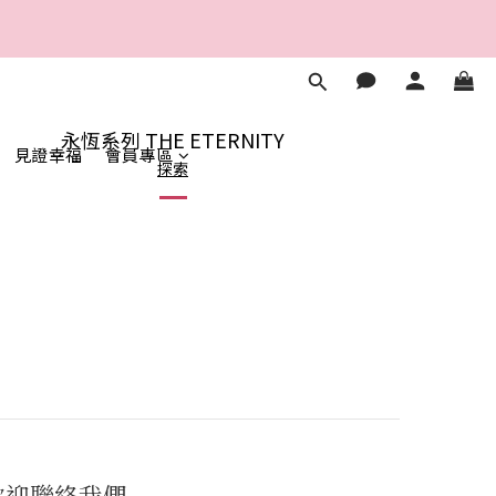
2
5
4
7
2
1
4
3
6
1
秒
0
3
2
5
0
2
1
4
1
秒
0
3
0
2
永恆系列 THE ETERNITY
1
見證幸福
會員專區
探索
0
歡迎聯絡我們