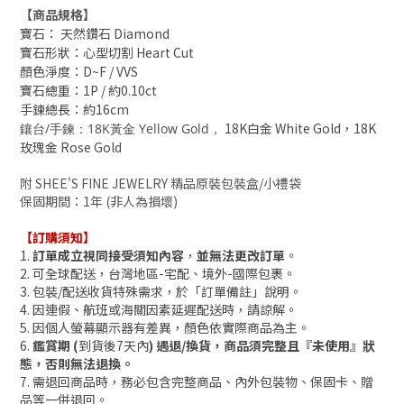
【商品規格】
寶石： 天然鑽石 Diamond
寶石形狀：
心型切割 Heart Cut
顏色淨度
：D~F / VVS
寶石總重
：1P /
約0.10ct
手鍊總長
：約
16cm
18K白金 White Gold，18K
鑲台/手鍊
：18K黃金 Yellow Gold，
玫瑰金 Rose Gold
附 SHEE'S FINE JEWELRY 精品原裝包裝盒/小禮袋
保固期間
：
1年 (非人為損壞)
【訂購須知】
1.
訂單成立視同接受須知內容
，
並無法更改訂單
。
2. 可全球配送，台灣地區-宅配、境外-國際包裹。
3.
包裝/配送收貨
特殊需求，於「訂單備註」說明。
4. 因連假、航班或海關因素延遲配送時，請諒解。
5. 因個人
螢幕
顯示器有差異，顏色依實際商品為主。
6.
鑑賞期 (
到貨後7天內
) 遇退/換貨，商品須完整且『未使用』狀
態，否則無法退換。
7. 需退回商品時，務必包含完整商品、內外包裝物、保固卡、贈
品等一併退回。