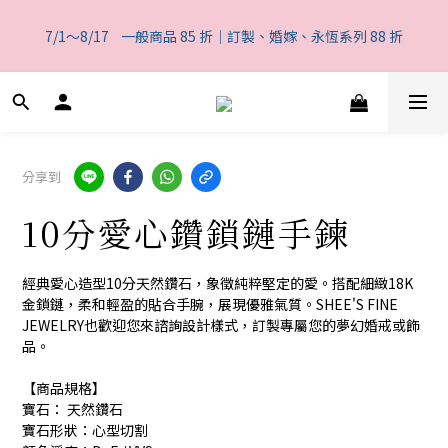
5
6
8
7
7
5
1
5
0
4
1
2
8
4
8
3
7
一般商品 85 折｜訂製、婚嫁、永恆系列 88 折
4
5
7
6
6
4
0
4
3
7/1～8/17    一般商品 85 折｜訂製、婚嫁、永恆系列 88 折
0
9
:
1
7
:
3
7
:
2
6
3
4
6
5
9
5
3
3
2
日
時
分
秒
8
0
6
2
6
1
5
2
3
9
5
9
4
8
4
2
2
1
7
5
1
5
0
4
1
2
8
4
8
3
7
一般商品 85 折｜訂製、婚嫁、永恆系列 88 折
3
1
1
0
6
4
0
4
3
0
9
:
1
7
:
3
7
:
2
6
2
0
0
5
3
3
2
日
時
分
秒
8
0
6
2
6
1
5
1
4
2
2
1
7
5
1
5
0
4
0
3
1
1
0
分享到
6
4
0
4
3
2
0
0
5
3
3
2
1
10分愛心鑽鎖鏈手鍊
4
2
2
1
0
3
1
1
0
2
0
0
經典愛心造型10分天然鑽石，象徵純粹堅定的愛。搭配細緻18K
1
金鎖鏈，柔和輕盈的貼合手腕，展現優雅氣質。SHEE'S FINE 
0
JEWELRY也歡迎您來諮詢設計樣式，訂製專屬您的夢幻婚戒或飾
品。
【商品規格】
寶石： 天然鑽石
寶石形狀：心型切割