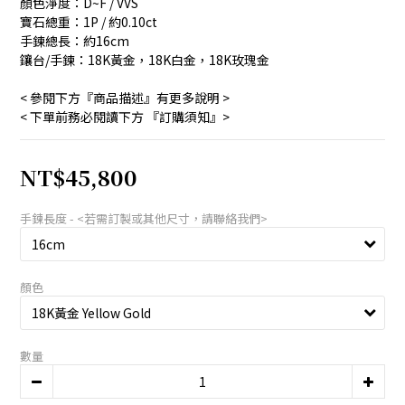
顏色淨度：D~F / VVS
寶石總重：1P / 約0.10ct
手鍊總長：約16cm 
鑲台/手鍊：18K黃金，18K白金，18K玫瑰金 
< 參閱下方『商品描述』有更多說明 >　
< 下單前務必閱讀下方 『訂購須知』>
NT$45,800
手鍊長度 - <若需訂製或其他尺寸，請聯絡我們>
顏色
數量