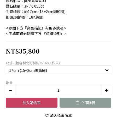
鑽石形狀：圓明亮型切割
鑽石總量：3P / 0.055ct
手鍊總長：約17cm (15+2cm調節圈)
扣頭/調節圈：18K黃金
< 參閱下方『商品描述』有更多說明 >　
< 下單前務必閱讀下方 『訂購須知』>
NT$35,800
尺寸- (若客製化訂製約45~60工作天)
數量
加入購物車
立即購買
加入追蹤清單