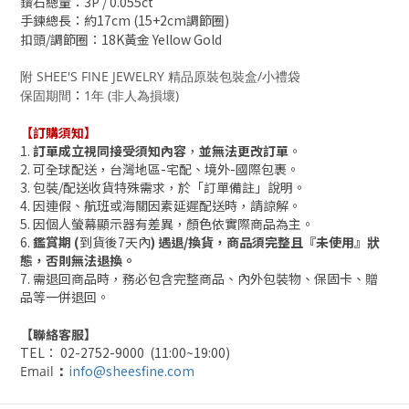
鑽石總量
：3P / 0.055ct
手鍊總長
：約17
cm (15+2cm調節圈)
扣頭/調節圈
：18K黃金 Yellow Gold
附 SHEE'S FINE JEWELRY 精品原裝包裝盒/小禮袋
：
保固期間
1年 (非人為損壞)
【訂購須知】
1.
訂單成立視同接受須知內容
，
並無法更改訂單
。
2. 可全球配送，台灣地區-宅配、境外-國際包裹。
3.
包裝/配送收貨
特殊需求，於「訂單備註」說明。
4. 因連假、航班或海關因素延遲配送時，請諒解。
5. 因個人
螢幕
顯示器有差異，顏色依實際商品為主。
6.
鑑賞期 (
到貨後7天內
) 遇退/換貨，商品須完整且『未使用』狀
態，否則無法退換。
7. 需退回商品時，務必包含完整商品、內外包裝物、保固卡、贈
品等一併退回。
【聯絡客服】
TEL： 02-2752-9000 (11:00~19:00)
info@sheesfine.com
Email
：