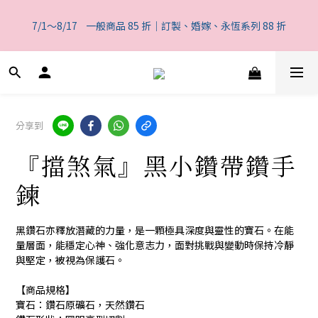
5
6
8
8
7
9
7
1
1
0
2
6
1
2
4
4
3
5
9
一般商品 85 折｜訂製、婚嫁、永恆系列 88 折
4
5
7
7
6
8
6
0
0
1
5
7/1～8/17    一般商品 85 折｜訂製、婚嫁、永恆系列 88 折
0
9
:
1
3
:
3
2
:
4
8
3
4
6
6
5
7
5
0
4
日
時
分
秒
8
0
2
2
1
3
7
2
3
5
5
4
6
4
3
7
1
1
0
2
6
1
2
4
4
3
5
9
一般商品 85 折｜訂製、婚嫁、永恆系列 88 折
3
2
6
0
0
1
5
0
9
:
1
3
:
3
2
:
4
8
2
1
5
0
4
日
時
分
秒
8
0
2
2
1
3
7
1
0
4
3
7
1
1
0
2
6
0
3
2
分享到
6
0
0
1
5
2
1
5
0
4
1
0
『擋煞氣』黑小鑽帶鑽手
4
3
0
3
2
鍊
2
1
1
0
0
黑鑽石亦釋放潛藏的力量，是一顆極具深度與靈性的寶石。在能
量層面，能穩定心神、強化意志力，面對挑戰與變動時保持冷靜
與堅定，被視為保護石。
【商品規格】
寶石：鑽石原礦石，天然鑽石