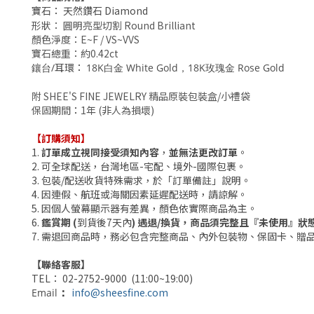
寶石： 天然鑽石 Diamond
形狀： 圓明亮型切割 Round Brilliant
顏色淨度：E~F / VS~VVS
寶石總重：約0.42ct
耳環：
鑲台/
18K白金 White Gold，18K玫瑰金 Rose Gold
附 SHEE'S FINE JEWELRY 精品原裝包裝盒/小禮袋
保固期間
：
1年 (非人為損壞)
【訂購須知】
1.
訂單成立視同接受須知內容
，
並無法更改訂單
。
2. 可全球配送，台灣地區-宅配、境外-國際包裹。
3.
包裝/配送收貨
特殊需求，於「訂單備註」說明。
4. 因連假、航班或海關因素延遲配送時，請諒解。
5. 因個人
螢幕
顯示器有差異，顏色依實際商品為主。
6.
鑑賞期 (
到貨後7天內
) 遇退/換貨，商品須完整且『未使用』狀
7. 需退回商品時，務必包含完整商品、內外包裝物、保固卡、贈
【聯絡客服】
TEL： 02-2752-9000 (11:00~19:00)
info@sheesfine.com
Email
：