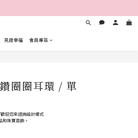
2
7
4
9
4
1
6
3
8
3
秒
0
5
2
7
2
4
1
6
1
3
秒
0
5
0
2
4
見證幸福
會員專區
1
3
0
2
1
立即購買
0
鑽圈圈耳環 / 單
WELRY歡迎您來諮詢設計樣式
品和珠寶首飾。