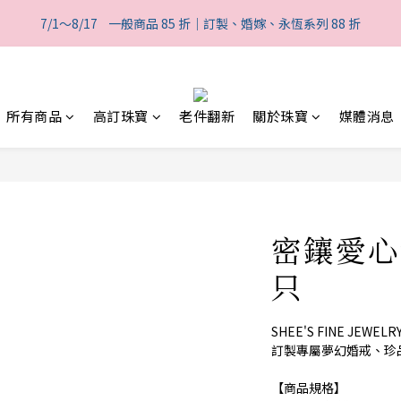
1
2
4
2
2
3
4
6
4
4
7
1
0
9
:
1
3
:
1
1
:
7/1～8/17    一般商品 85 折｜訂製、婚嫁、永恆系列 88 折
般商品 85 折｜訂製、婚嫁、永恆系列 88 折
2
3
5
3
3
6
0
日
時
分
8
0
2
0
0
1
2
4
2
2
5
7
1
0
9
:
1
3
:
1
1
:
般商品 85 折｜訂製、婚嫁、永恆系列 88 折
4
6
0
日
時
分
8
0
2
0
0
3
5
7
1
2
所有商品
高訂珠寶
老件翻新
關於珠寶
媒體消息
4
6
0
1
3
5
0
2
4
1
3
0
2
1
密鑲愛心
0
只
SHEE'S FINE JE
訂製專屬夢幻婚戒、珍
【商品規格】