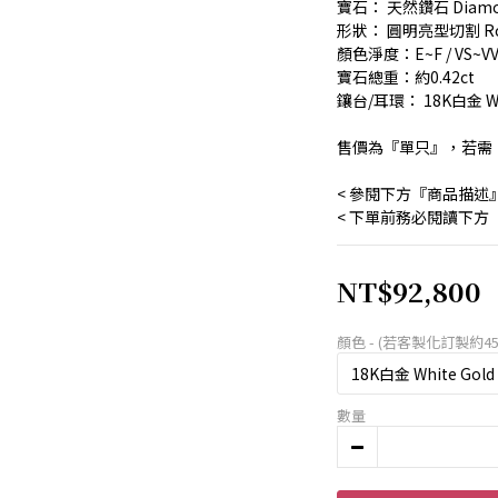
寶石： 天然鑽石 Diam
形狀： 圓明亮型切割 Round
顏色淨度：E~F / VS~VV
寶石總重：約0.42ct
鑲台/耳環： 18K白金 Whi
售價為『單只』，若需
< 參閱下方『商品描述
< 下單前務必閱讀下方
NT$92,800
顏色 - (若客製化訂製約45
數量