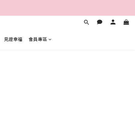
5
4
7
6
2
1
4
3
6
5
1
0
秒
3
2
5
4
0
2
1
4
3
1
0
秒
3
2
0
2
1
見證幸福
會員專區
1
0
0