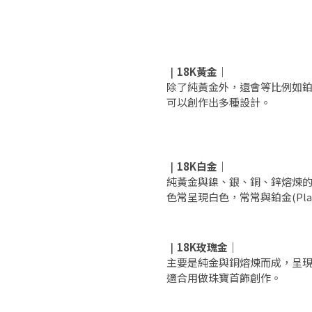
18K黃金
｜
｜
除了純黃金外，還會等比例如
可以創作出多種設計。
18K白金
｜
｜
純黃金與鎳、銀、銅、鋅熔煉的白色
色常呈現白色，常常與鉑金(Pla
18K玫瑰金
｜
｜
主要是純金與銅熔煉而成，呈
適合用做珠寶首飾創作。