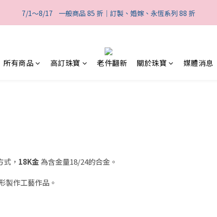
2
2
1
4
1
5
4
4
3
6
3
7
1
2
1
1
:
0
3
:
0
4
:
7/1～8/17    一般商品 85 折｜訂製、婚嫁、永恆系列 88 折
般商品 85 折｜訂製、婚嫁、永恆系列 88 折
3
3
2
5
2
6
0
1
日
時
分
0
0
2
3
2
2
1
4
1
5
0
1
2
1
1
:
0
3
:
0
4
:
般商品 85 折｜訂製、婚嫁、永恆系列 88 折
0
1
日
時
分
0
0
2
3
0
1
2
所有商品
高訂珠寶
老件翻新
關於珠寶
媒體消息
0
1
0
算方式，
18K金
為含金量18/24的合金。
形製作工藝作品。