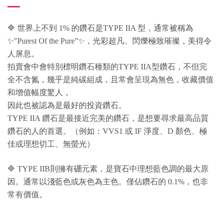
🔷 世界上不到 1% 的鑽石是TYPE IIA 型，通常被稱為
✨"Purest Of the Pure”✨，光彩超凡、閃爍極致璀璨，美得令
人屏息。
拍賣會中會特別標明鑽石種類的TYPE IIA型鑽石，不但完
全不含氮，幾乎是純碳組成，且常會呈現為無色，收藏價值
和增值幅度驚人，
因此也被認為是最好的投資鑽石。
TYPE IIA 鑽石是最接近完美的鑽石，是想要尋求最高品質
鑽石的人的首選。（例如：VVS1 或 IF 淨度、D 顏色、極
佳或理想切工、無螢光）
🔷 TYPE IIB則擁有硼元素，是寶石中理想藍色調的最大原
因。
通常以淺藍色或灰色為主色。僅佔鑽石的 0.1%，也非
常有價值。