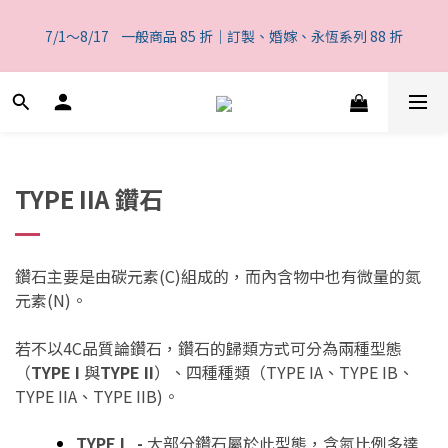
5
6
6
6
5
8
7
4
1
1
2
7
2
2
1
4
一般商品 85 折｜訂製、婚嫁、永恆系列 88 折
4
5
5
5
4
7
6
3
0
7/1～8/17    一般商品 85 折｜訂製、婚嫁、永恆系列 88 折
0
9
:
1
6
:
1
1
:
0
3
3
4
9
4
4
3
6
5
2
日
時
分
秒
8
0
5
0
0
2
2
3
8
3
3
2
5
4
1
7
4
1
1
2
7
2
2
1
4
一般商品 85 折｜訂製、婚嫁、永恆系列 88 折
3
0
6
3
0
0
9
:
1
6
:
1
1
:
0
3
2
5
2
日
時
分
秒
8
0
5
0
0
2
1
4
1
7
4
1
0
3
0
6
3
0
TYPE IIA 鑽石
2
5
2
1
4
1
0
3
0
2
鑽石主要是由碳元素(C)組成的，而內含物中也有微量的氮
1
元素(N)。
0
若不以4C品質論鑽石，鑽石的歸類方式可分為兩種型態
（
TYPE
I
與
TYPE
II
）、四種種類（
TYPE
IA、
TYPE
IB、
TYPE
IIA、
TYPE
IIB
)。
TYPE
I -
大部分鑽石屬於此型態
，含氮比例多達