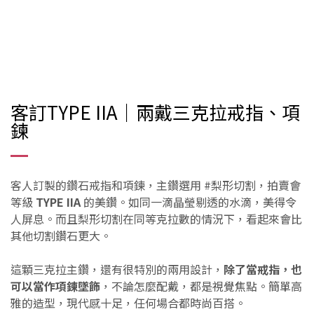
客訂TYPE IIA｜
兩戴三克拉戒指、項
鍊
客人訂製的鑽石戒指和項鍊，主鑽選用 #梨形切割，拍賣會
等級
TYPE IIA
的美鑽。
如同一滴晶瑩剔透的水滴，美得令
人屏息。而且梨形切割在同等克拉數的情況下，看起來會比
其他切割鑽石更大。
這顆三克拉主鑽，還有很特別的兩用設計，
除了當戒指，也
可以當作項鍊墜飾
，不論怎麼配戴，都是視覺焦點。簡單高
雅的造型，現代感十足，任何場合都時尚百搭。