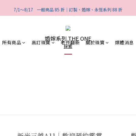
2
1
1
2
5
4
3
3
4
7
2
7
1
0
:
0
1
:
4
9
:
7/1～8/17    一般商品 85 折｜訂製、婚嫁、永恆系列 88 折
般商品 85 折｜訂製、婚嫁、永恆系列 88 折
3
2
2
3
6
1
6
日
時
分
0
0
3
8
2
1
1
2
5
0
5
2
7
1
0
:
0
1
:
4
9
:
般商品 85 折｜訂製、婚嫁、永恆系列 88 折
4
1
6
日
時
分
0
0
3
8
3
0
5
2
7
2
婚嫁系列 THE ONE
4
1
6
所有商品
高訂珠寶
老件翻新
關於珠寶
媒體消息
1
探索
3
0
5
0
2
4
1
3
0
2
1
0
新光三越A11｜歡迎預約鑑賞