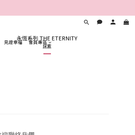
5
4
7
6
2
1
4
3
6
5
1
0
秒
3
2
5
4
0
2
1
4
3
1
0
秒
3
2
0
2
1
永恆系列 THE ETERNITY
1
0
見證幸福
會員專區
探索
0
歡迎聯絡我們