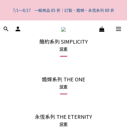
5
6
9
7
5
8
6
2
0
1
5
1
9
2
5
3
1
4
8
一般商品 85 折｜訂製、婚嫁、永恆系列 88 折
4
5
8
6
4
7
5
1
0
4
7/1～8/17    一般商品 85 折｜訂製、婚嫁、永恆系列 88 折
0
8
:
1
4
:
2
0
:
3
7
3
4
7
5
3
6
4
0
3
日
時
分
秒
7
0
3
1
2
6
2
3
6
4
2
5
9
3
2
6
2
0
1
5
1
9
2
5
3
1
4
8
一般商品 85 折｜訂製、婚嫁、永恆系列 88 折
2
1
5
1
0
4
0
8
:
1
4
:
2
0
:
3
7
1
0
4
0
3
日
時
分
秒
7
0
3
1
2
6
簡約系列 SIMPLICITY
0
3
2
6
2
0
1
5
2
探索
1
5
1
0
4
1
0
4
0
3
0
3
2
2
1
1
0
婚嫁系列 THE ONE
0
探索
永恆系列 THE ETERNITY
探索