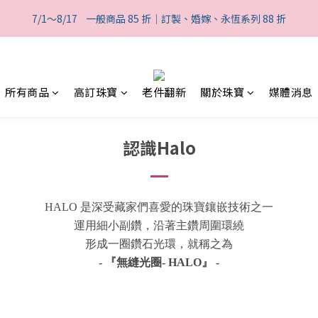
2
1
1
9
1
3
4
3
3
3
5
6
0
1
0
:
0
8
:
0
2
:
7/1～8/17    一般商品 85 折｜訂製、婚嫁、永恆系列 88 折
般商品 85 折｜訂製、婚嫁、永恆系列 88 折
3
2
2
2
4
5
日
時
分
0
7
1
2
1
1
9
1
3
4
6
0
1
0
:
0
8
:
0
2
:
般商品 85 折｜訂製、婚嫁、永恆系列 88 折
3
5
日
時
分
0
7
1
2
4
6
0
1
所有商品
高訂珠寶
老件翻新
關於珠寶
媒體消息
3
5
0
2
4
1
3
0
認識Halo
2
1
0
HALO 是
深受藏家們喜愛
的珠寶鑲嵌技術之一
運用細小副鑽，沿著主鑽周圍環繞
形成一圈鑽石光環，就
稱之為
- 『無縫光圈- HALO』 -