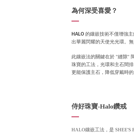
為何深受喜愛？
HALO
的鑲嵌技術不僅增強主
出華麗閃耀的天使光光環。無
此鑲嵌法的關鍵在於 "縫隙"
珠寶的工法，光環和主石間
更能保護主石，降低穿戴時的
侍好珠寶-Halo鑽戒
HALO鑲嵌工法，是
SHEE'S