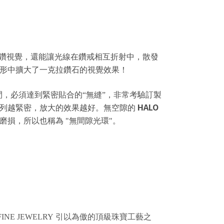
鑽視覺，還能讓光線在鑽戒相互折射中，散發
形中擴大了一克拉鑽石的視覺效果！
 間，必須達到緊密貼合的“無縫”，非常考驗訂製
HALO
排列越緊密，放大的效果越好。無空隙的
磨損，所以也稱為 "無間隙光環"。
 FINE JEWELRY
引以為傲的頂級珠寶工藝之