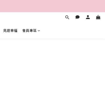
2
3
4
5
0
1
2
3
4
秒
0
1
2
3
0
1
2
秒
0
1
0
見證幸福
會員專區