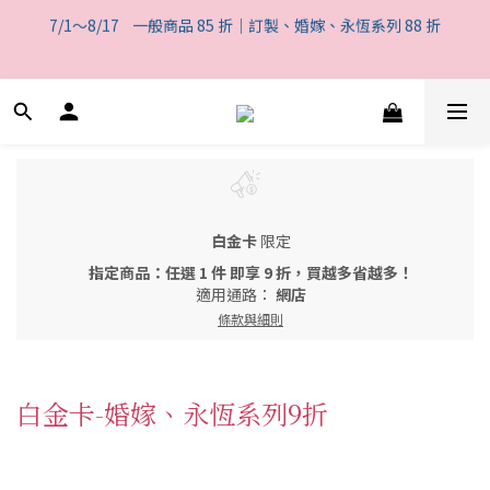
6
5
2
3
7/1～8/17    一般商品 85 折｜訂製、婚嫁、永恆系列 88 折
1
2
1
1
9
6
7
3
4
3
3
8
9
一般商品 85 折｜訂製、婚嫁、永恆系列 88 折
5
4
1
2
0
9
:
1
0
:
0
8
:
5
6
2
3
2
2
7
8
4
3
0
1
日
時
分
秒
8
0
7
4
5
1
2
1
1
9
6
7
一般商品 85 折｜訂製、婚嫁、永恆系列 88 折
3
2
0
7
6
3
4
0
9
:
1
0
:
0
8
:
5
6
2
1
日
時
分
秒
6
5
2
3
8
0
7
4
5
1
0
5
4
1
2
7
6
3
4
0
4
3
0
1
6
5
2
3
3
2
0
5
4
1
2
2
1
4
3
0
1
1
0
3
2
0
白金卡
限定
0
2
1
指定商品：任選 1 件 即享 9 折，買越多省越多！
1
0
適用通路：
網店
0
條款與細則
白金卡-婚嫁、永恆系列9折