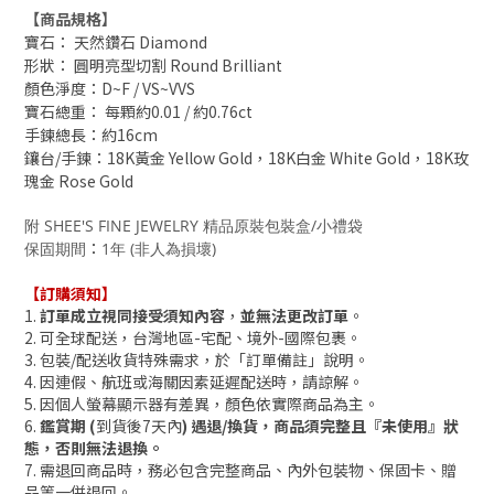
【商品規格】
寶石： 天然鑽石 Diamond
形狀：
圓明亮型切割 Round Brilliant
顏色淨度
：D~F / VS~VVS
寶石總重
： 每顆約0.01 /
約0.76ct
手鍊總長
：約16
cm
鑲台/手鍊
：
18K黃金 Yellow Gold，
18K白金 White Gold，
18K玫
瑰金 Rose Gold
附 SHEE'S FINE JEWELRY 精品原裝包裝盒/小禮袋
：
保固期間
1年 (非人為損壞)
【訂購須知】
1.
訂單成立視同接受須知內容
，
並無法更改訂單
。
2. 可全球配送，台灣地區-宅配、境外-國際包裹。
3.
包裝/配送收貨
特殊需求，於「訂單備註」說明。
4. 因連假、航班或海關因素延遲配送時，請諒解。
5. 因個人
螢幕
顯示器有差異，顏色依實際商品為主。
6.
鑑賞期 (
到貨後7天內
) 遇退/換貨，商品須完整且『未使用』狀
態，否則無法退換。
7. 需退回商品時，務必包含完整商品、內外包裝物、保固卡、贈
品等一併退回。