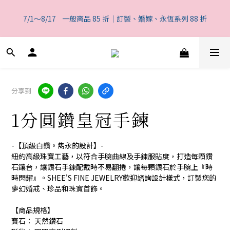
0
5
5
5
9
3
7
2
4
3
6
1
1
1
5
7
6
一般商品 85 折｜訂製、婚嫁、永恆系列 88 折
4
4
4
8
9
2
6
1
3
2
5
7/1～8/17    一般商品 85 折｜訂製、婚嫁、永恆系列 88 折
0
9
:
0
0
:
4
6
:
5
3
3
3
7
9
8
1
5
0
2
1
4
日
時
分
秒
8
3
5
4
2
2
2
6
8
7
0
4
1
0
3
7
2
4
3
1
1
1
5
7
6
一般商品 85 折｜訂製、婚嫁、永恆系列 88 折
3
0
2
6
1
3
2
0
9
:
0
0
:
4
6
:
5
2
1
5
0
2
1
日
時
分
秒
8
3
5
4
1
0
4
1
0
7
2
4
3
0
3
0
分享到
6
1
3
2
2
5
0
2
1
1
1分圓鑽皇冠手鍊
4
1
0
0
3
0
2
-【頂級白鑽。雋永的設計】-
1
紐約高級珠寶工藝，以符合手腕曲線及手鍊服貼度，打造每顆鑽
0
石鑲台，讓鑽石手鍊配戴時不易翻捲，讓每顆鑽石於手腕上『時
時閃耀』。SHEE'S FINE JEWELRY歡迎諮詢設計樣式，訂製您的
夢幻婚戒、珍品和珠寶首飾。
【商品規格】
寶石： 天然鑽石