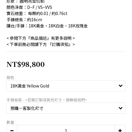
形狀： 圓明亮型切割
顏色淨度：D~F / VS~VVS
寶石總重： 每顆約0.01 / 約0.76ct 
手鍊總長：約16cm 
鑲台/手鍊：18K黃金，18K白金，18K玫瑰金
< 參閱下方『商品描述』有更多說明 >　
< 下單前務必閱讀下方 『訂購須知』>
NT$98,800
顏色
手鍊長度 - <若需訂製或其他尺寸，請聯絡我們>
數量