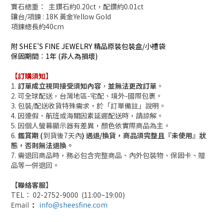
寶石總重：
主
鑽石
約
0.20ct，配鑽約0.01ct
鑲台/項鍊
: 18K 黃金Yellow
Gold
項鍊總長約
40cm
附 SHEE'S FINE JEWELRY 精品原裝包裝盒/小禮袋
保固期間
：
1年 (非人為損壞)
【訂購須知】
1.
訂單成立視同接受須知內容
，
並無法更改訂單
。
2. 可全球配送，台灣地區-宅配、境外-國際包裹。
3.
包裝/配送收貨
特殊需求，於「訂單備註」說明。
4. 因連假、航班或海關因素延遲配送時，請諒解。
5. 因個人
螢幕
顯示器有差異，顏色依實際商品為主。
6.
鑑賞期 (
到貨後7天內
) 遇退/換貨，商品須完整且『未使用』狀
態，否則無法退換。
7. 需退回商品時，務必包含完整商品、內外包裝物、保固卡、贈
品等一併退回。
【聯絡客服】
TEL： 02-2752-9000 (11:00~19:00)
info@sheesfine.com
Email
：