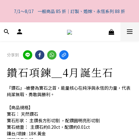
6
5
6
7
5
0
6
3
4
2
1
2
8
3
9
6
7
一般商品 85 折｜訂製、婚嫁、永恆系列 88 折
5
4
5
6
9
4
5
2
3
7/1～8/17    一般商品 85 折｜訂製、婚嫁、永恆系列 88 折
1
0
:
1
7
:
2
8
:
5
6
4
3
4
5
8
9
3
4
1
2
日
時
分
秒
0
0
6
1
7
4
5
3
2
3
9
4
7
8
2
3
0
1
5
0
6
3
4
2
1
2
8
3
9
6
7
一般商品 85 折｜訂製、婚嫁、永恆系列 88 折
1
2
0
4
5
2
3
1
0
:
1
7
:
2
8
:
5
6
0
1
3
4
1
2
日
時
分
秒
0
0
6
1
7
4
5
0
2
3
0
1
5
0
6
3
4
1
2
0
分享到
4
5
2
3
0
1
3
4
1
2
0
鑽石項鍊＿4月誕生石
2
3
0
1
1
2
0
0
1
『鑽石』-被譽為寶石之首，能量核心在純淨與永恆的力量，代表
0
純潔無瑕、勇敢與勝利。
【商品規格】
寶石： 天然鑽石
寶石形狀： 主鑽長方形切割 ，配鑽圓明亮形切割
寶石總重：  主鑽石約0.20ct，配鑽約0.01ct 
鑲台/項鍊 : 18K 黃金