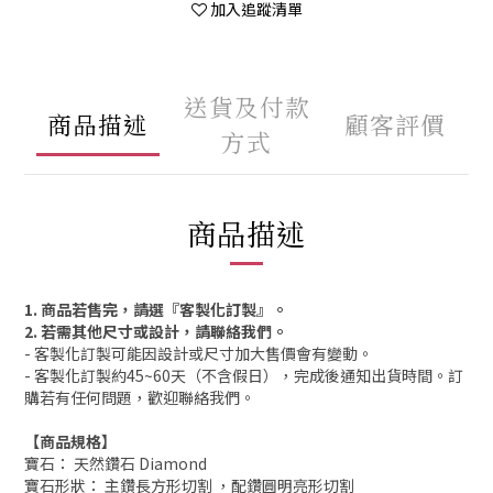
加入追蹤清單
送貨及付款
商品描述
顧客評價
方式
商品描述
1. 商品若售完，請選『客製化訂製』。
2. 若需其他尺寸或設計，請聯絡我們。
- 客製化訂製可能因設計或尺寸加大售價會有變動。
- 客製化訂製約45~60天（不含假日），完成後通知出貨時間。訂
購若有任何問題，歡迎聯絡我們。
【商品規格】
寶石：
天然
鑽石
Diamond
寶石形狀： 主
鑽
長方形切割
，配鑽圓明亮形切割