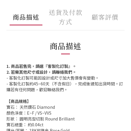
送貨及付款
商品描述
顧客評價
方式
商品描述
1. 商品若售完，請選『客製化訂製』。
2. 若需其他尺寸或設計，請聯絡我們。
- 客製化訂製可能因設計或尺寸加大售價會有變動。
- 客製化訂製約45~60天（不含假日），完成後通知出貨時間。訂
購若有任何問題，歡迎聯絡我們。
【商品規格】
寶石： 天然鑽石 Diamond
顏色淨度：E~F / VS~VVS
形狀： 圓明亮型切割 Round Brilliant
寶石總重： 約0.04ct
鑲台/耳圈： 18K玫瑰金 Rose Gold