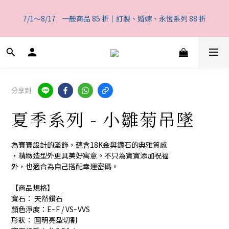
5
7
8
5
7
6
7
0
1
3
0
1
3
4
1
6
3
2
一般商品 85 折｜訂製、婚嫁、永恆系列 88 折
4
6
7
4
9
6
5
6
0
2
7/1～8/17    一般商品 85 折｜訂製、婚嫁、永恆系列 88 折
0
9
:
2
3
:
0
5
:
2
1
3
5
6
3
8
5
4
5
1
日
時
分
秒
8
1
2
4
1
0
2
4
5
2
7
4
3
4
0
7
0
1
3
0
1
3
4
1
6
3
2
一般商品 85 折｜訂製、婚嫁、永恆系列 88 折
3
6
0
2
0
9
:
2
3
:
0
5
:
2
1
2
5
1
日
時
分
秒
8
1
2
4
1
0
1
4
0
7
0
1
3
0
0
3
分享到
6
0
2
2
5
1
1
夏季系列 - 小雛菊吊墜
4
0
0
3
2
為寶寶設計的墜飾，蘊含18K金與鑽石的典雅質感
1
，精緻造型外更具美好寓意。不只為寶寶添加祝福
0
外，也適合為自己搭配幸運密碼。
【商品規格】
寶石： 天然鑽石
顏色淨度：E~F / VS~VVS
形狀： 圓明亮型切割