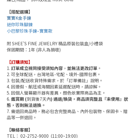
【搭配選購】
寶寶K金手鍊
迷你珍珠腳鍊
小巴黎珍珠手鍊–寶寶款
附 SHEE'S FINE JEWELRY 精品原裝包裝盒/小禮袋
保固期間：1年 (非人為損壞)
【訂購須知】
1.
訂單成立視同接受須知內容
，
並無法更改訂單
。
2. 可全球配送，台灣地區-宅配、境外-國際包裹。
3.
包裝/配送收貨
特殊需求，於「訂單備註」說明。
4. 因連假、航班或海關因素延遲配送時，請諒解。
5. 因個人
螢幕
顯示器有差異，顏色依實際商品為主。
6.
鑑賞期 (
到貨後7天內
) 遇退/換貨，商品須完整且『未使用』狀
態，否則無法退換。
7. 需退回商品時，務必包含完整商品、內外包裝物、保固卡、贈
品等一併退回。
【聯絡客服】
TEL： 02-2752-9000 (11:00~19:00)