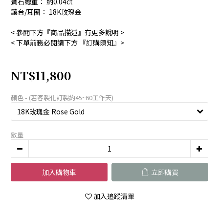
寶石總重： 約0.04ct
鑲台/耳圈： 18K玫瑰金
< 參閱下方『商品描述』有更多說明 >
< 下單前務必閱讀下方 『訂購須知』>
NT$11,800
顏色 - (若客製化訂製約45~60工作天)
數量
加入購物車
立即購買
加入追蹤清單