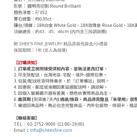
形狀：
圓明亮切割 Round Brilliant
顏色淨度
：F/ VS2
寶石總重
：
約0.05ct
鑲台/項鍊
：
18K白金 White Gold，
18K玫瑰金 Rose Gold，18K黃金
項鍊總長
：約43、45、46
cm (內均含三段調節圈)
附 SHEE'S FINE JEWELRY 精品原裝包裝盒/小禮袋
：
保固期間
1年 (非人為損壞)
【訂購須知】
1.
訂單成立視同接受須知內容
，
並無法更改訂單
。
2. 可全球配送，台灣地區-宅配、境外-國際包裹。
3.
包裝/配送收貨
特殊需求，於「訂單備註」說明。
4. 因連假、航班或海關因素延遲配送時，請諒解。
5. 因個人
螢幕
顯示器有差異，顏色依實際商品為主。
6.
鑑賞期 (
到貨後7天內
) 遇退/換貨，商品須完整且『未使用』狀
7. 需退回商品時，務必包含完整商品、內外包裝物、保固卡、贈
【聯絡客服】
TEL： 02-2752-9000 (11:00~19:00)
info@sheesfine.com
Email
：