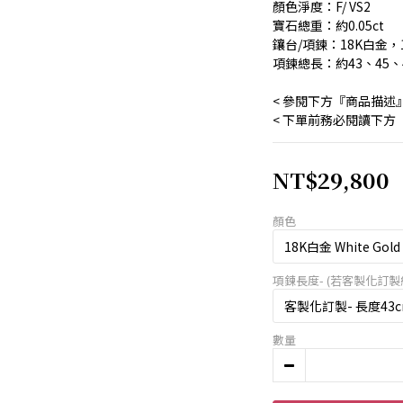
顏色淨度：F/ VS2
寶石總重：約0.05ct
鑲台/項鍊：18K白金，
項鍊總長：約43、45、
< 參閱下方『商品描述
< 下單前務必閱讀下方
NT$29,800
顏色
項鍊長度- (若客製化訂製約
數量