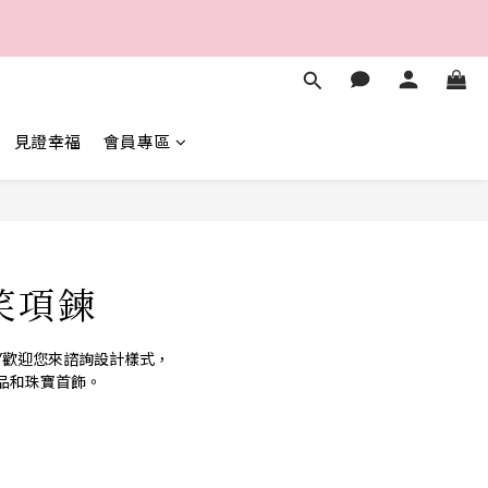
5
3
7
5
2
0
4
2
6
4
1
秒
3
1
5
3
0
2
0
4
2
1
秒
3
1
0
2
0
見證幸福
會員專區
1
0
立即購買
笑項鍊
WELRY歡迎您來諮詢設計樣式，
品和珠寶首飾。