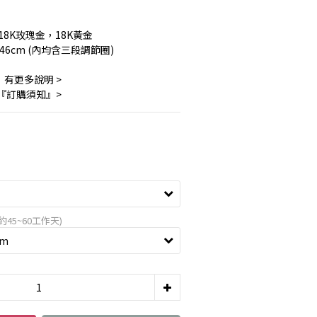
18K玫瑰金，18K黃金
46cm (內均含三段調節圈)
』有更多說明 >
 『訂購須知』>
45~60工作天)