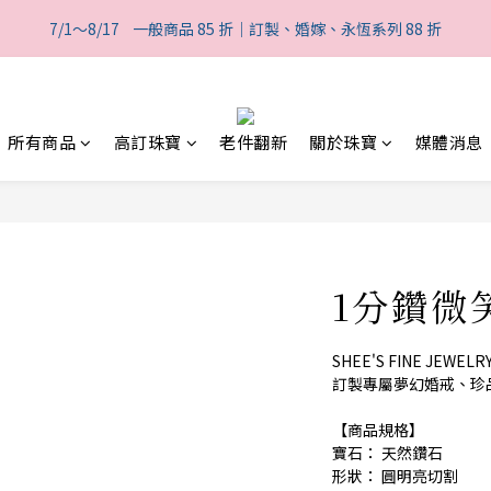
2
2
1
5
6
8
4
4
3
7
8
2
3
5
1
1
:
0
4
:
5
7
:
7/1～8/17    一般商品 85 折｜訂製、婚嫁、永恆系列 88 折
般商品 85 折｜訂製、婚嫁、永恆系列 88 折
3
3
2
6
7
9
1
2
4
日
時
分
0
0
3
4
6
2
2
1
5
6
8
0
1
3
2
3
5
1
1
:
0
4
:
5
7
:
般商品 85 折｜訂製、婚嫁、永恆系列 88 折
0
2
1
2
4
日
時
分
0
0
3
4
6
1
0
1
3
2
3
5
0
所有商品
高訂珠寶
老件翻新
關於珠寶
媒體消息
0
2
1
2
4
1
0
1
3
0
0
2
1
0
1分鑽微
SHEE'S FINE JE
訂製專屬夢幻婚戒、珍
【商品規格】
寶石： 天然鑽石
形狀： 圓明亮切割