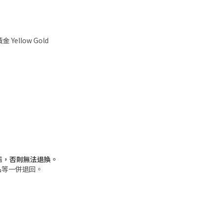
 Yellow Gold
態，否則無法退換。
品等一併退回。