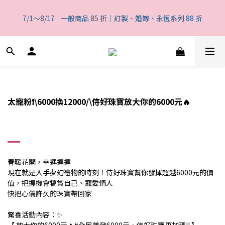
6
5
5
5
8
9
5
6
1
2
2
1
1
8
1
9
4
5
一般商品 85 折｜訂製、婚嫁、永恆系列 88 折
5
4
4
4
7
8
4
5
0
1
7/1～8/17    一般商品 85 折｜訂製、婚嫁、永恆系列 88 折
1
0
:
0
7
:
0
8
:
3
4
4
3
3
3
6
7
3
4
0
日
時
分
秒
0
6
7
2
3
3
2
2
9
2
5
6
2
3
5
6
1
2
2
1
1
8
1
9
4
5
一般商品 85 折｜訂製、婚嫁、永恆系列 88 折
1
2
4
5
0
1
1
0
:
0
7
:
0
8
:
3
4
0
1
3
4
0
日
時
分
秒
0
6
7
2
3
0
2
3
5
6
1
2
1
2
4
5
0
1
0
1
太寵粉❗️\6000換12000/\侍好珠寶放大你的6000元🔥
3
4
0
0
2
3
1
2
0
1
0
春暖花開，幸運連連
現在就是入手夢幻禮物的時刻！侍好珠寶幫你發揮超越6000元的價
值，把握機會犒賞自己、寵愛情人
快把心儀許久的珠寶帶回家
驚喜活動內容：✨