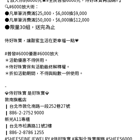
【 放大你的6000元🔥#全民普發6000元，侍好珠寶再加碼!! 】
🔍#6000放大術：
●凡單筆消費滿$25,000，$6,000換$9,000
●凡單筆消費滿$50,000，$6,000換$12,000
●限量30組，送完為止
侍好珠寶，讓甜蜜生活在更幸福一點💗
#普發#6000優惠#6000放大
＊活動優惠不得併用。
＊侍好珠寶保有活動最終解釋權。
＊折扣活動期間，不得與點數一併使用。
-
💎侍好珠寶 是好珠寶💎
敦南旗艦店
❙ 台北市敦化南路一段252巷27號
❙ 886-2-2752 9000
新光A11專櫃
❙ 台北市松壽路11號2樓
❙ 886-2-8786 1255
#SHEESFINEJEWELRY #侍好珠寶 #客製化珠寶服務 #SHEES6000